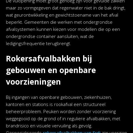
De vulopening moet groot genoeg zijn voor gevulde zakken
maar zo vormgegeven dat regenwater niet in de bak dringt,
wat geurontwikkeling en gewichtstoename van het afval
beperkt. Gemeenten die werken met ondergrondse
afvalsystemen kunnen kiezen voor modellen die op een
ondergrondse container aansluiten, wat de
ledigingsfrequentie terugbrengt.
Rokersafvalbakken bij
gebouwen en openbare
voorzieningen
Bij ingangen van openbare gebouwen, ziekenhuizen,
kantoren en stations is rookafval een structureel
beheerprobleem. Peuken worden zonder voorziening
weggegooid op de grond of in reguliere afvalbakken, met
brandrisico en visuele vervuiling als gevolg.
Gespecialiseerde
rokersafvalbakken van Erdi
zijn voorzien