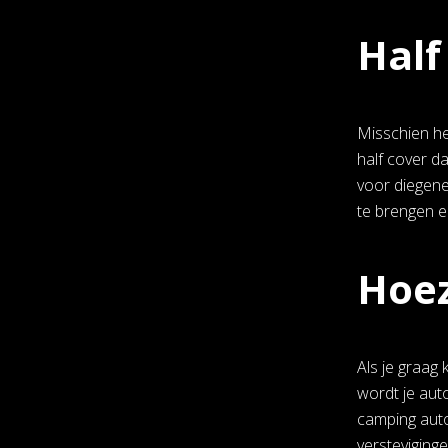
Half
Misschien heb
half cover d
voor diegene
te brengen e
Hoez
Als je graag
wordt je aut
camping auto
versteviging