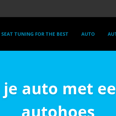
SEAT TUNING FOR THE BEST
AUTO
AU
je auto met e
autohoes