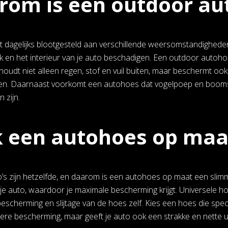
om is een outdoor au
t dagelijks blootgesteld aan verschillende weersomstandighede
k en het interieur van je auto beschadigen. Een outdoor autoh
oudt niet alleen regen, stof en vuil buiten, maar beschermt ook 
n. Daarnaast voorkomt een autohoes dat vogelpoep en boomsap 
 zijn.
 een autohoes op maa
to’s zijn hetzelfde, en daarom is een autohoes op maat een slim
e auto, waardoor je maximale bescherming krijgt. Universele hoez
bescherming en slijtage van de hoes zelf. Kies een hoes die spec
re bescherming, maar geeft je auto ook een strakke en nette uits