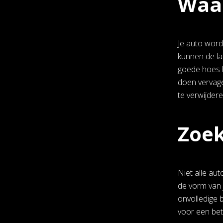
Waar
Je auto word
kunnen de la
goede hoes h
doen vervage
te verwijderen
Zoek
Niet alle au
de vorm van j
onvolledige 
voor een bete