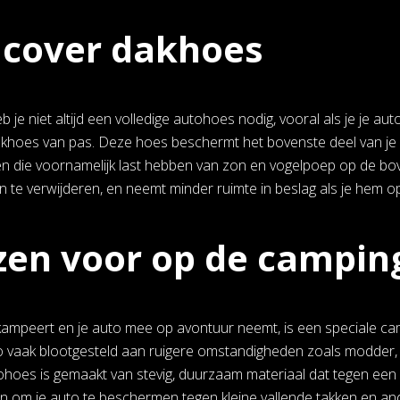
 cover dakhoes
 je niet altijd een volledige autohoes nodig, vooral als je je au
akhoes van pas. Deze hoes beschermt het bovenste deel van je aut
n die voornamelijk last hebben van zon en vogelpoep op de bov
n te verwijderen, en neemt minder ruimte in beslag als je hem o
en voor op de campin
 kampeert en je auto mee op avontuur neemt, is een speciale 
o vaak blootgesteld aan ruigere omstandigheden zoals modder
hoes is gemaakt van stevig, duurzaam materiaal dat tegen een 
en om je auto te beschermen tegen kleine vallende takken en a