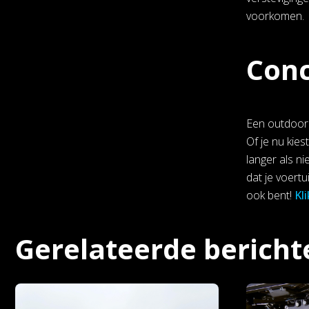
voorkomen.
Conc
Een outdoor 
Of je nu kie
langer als n
dat je voertu
ook bent!
Kli
Gerelateerde bericht