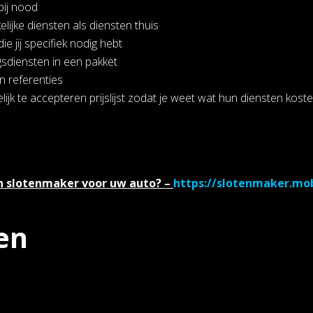
bij nood
lijke diensten als diensten thuis
ie jij specifiek nodig hebt
gsdiensten in een pakket
n referenties
ijk te accepteren prijslijst zodat je weet wat hun diensten kost
n slotenmaker voor uw auto? –
https://slotenmaker.mo
en