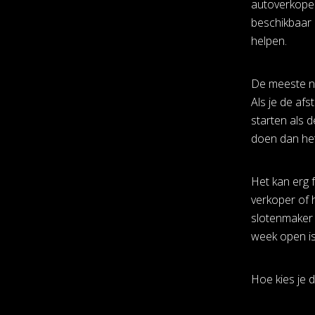
autoverkoper
beschikbaar 
helpen.
De meeste ni
Als je de afs
starten als 
doen dan het 
Het kan erg f
verkoper of 
slotenmaker 
week open is
Hoe kies je 