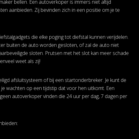
ker bellen. Een autoverkoper is immers niet altijd
ten aanbieden. Zij bevinden zich in een positie om je te
stalgadgets die elke poging tot diefstal kunnen verijdelen.
hter buiten de auto worden gesloten, of zal de auto niet
waarbeveiligde sloten. Prutsen met het slot kan meer schade
nveel weet als zij!
eiligd afsluitsysteem of bij een startonderbreker. Je kunt de
 je wachten op een tijdstip dat voor hen uitkomt. Een
t geen autoverkoper vinden die 24 uur per dag, 7 dagen per
nbieden: