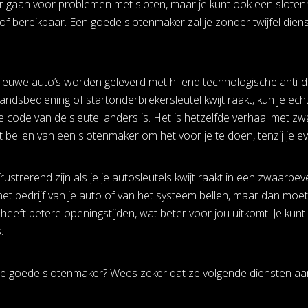
 gaan voor problemen met sloten, maar je kunt ook een slotenma
of bereikbaar. Een goede slotenmaker zal je zonder twijfel diens
euwe auto’s worden geleverd met hi-end technologische anti-dief
tandsbediening of startonderbrekersleutel kwijt raakt, kun je ec
de code van de sleutel anders is. Het is hetzelfde verhaal met z
bellen van een slotenmaker om het voor je te doen, tenzij je eve
rustrerend zijn als je je autosleutels kwijt raakt in een zwaarbev
het bedrijf van je auto of van het systeem bellen, maar dan moet
heeft betere openingstijden, wat beter voor jou uitkomt. Je kun
.
de goede slotenmaker? Wees zeker dat ze volgende diensten aa