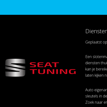
Dienste
Geplaatst o
Een slotenma
diensten thui
kan je berei
laten kijken 
Auto eigenar
sleutels in d
Zoek naar er