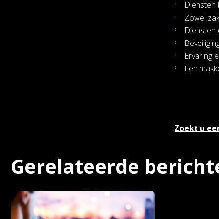
Diensten 
Zowel zake
Diensten d
Beveiligin
Ervaring e
Een makkel
Zoekt u ee
Gerelateerde bericht