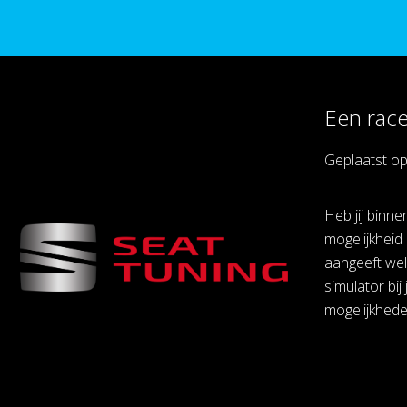
Een rac
Geplaatst o
Heb jij binn
mogelijkhei
aangeeft welk
simulator bi
mogelijkhede