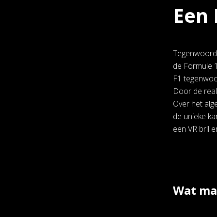
Een 
Tegenwoordig
de Formule 1
F1 tegenwoor
Door de real
Over het alg
de unieke ka
een VR bril e
Wat mag