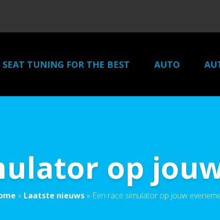
SEAT TUNING FOR THE BEST
AUTO
AU
mulator op jo
ome
»
Laatste nieuws
»
Een race simulator op jouw evenem