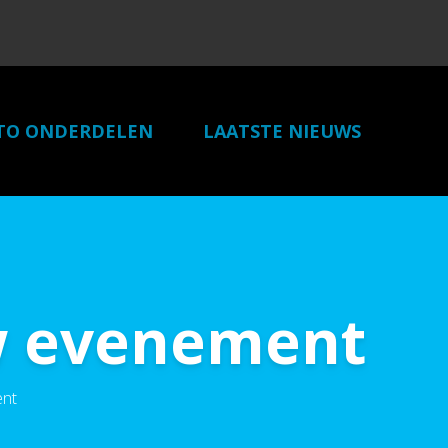
TO ONDERDELEN
LAATSTE NIEUWS
LINKS
CONTACT
uw evenement
ent