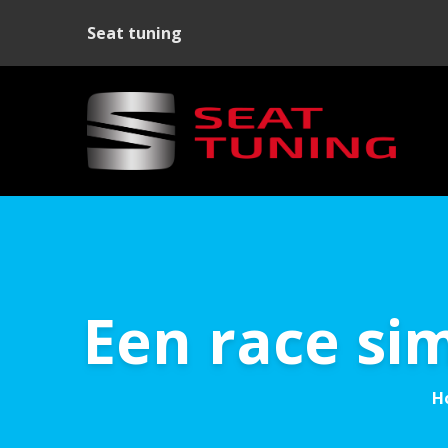
Seat tuning
Een race si
H