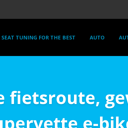
SEAT TUNING FOR THE BEST
AUTO
AU
e fietsroute, g
upervette e-bik