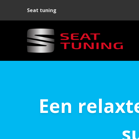
Seat tuning
Een relaxt
s