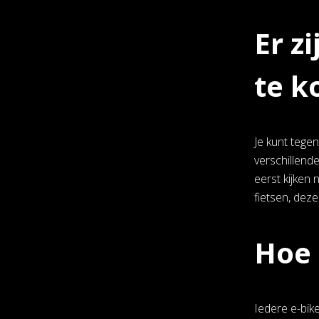
Er z
te k
Je kunt tege
verschillend
eerst kijken 
fietsen, deze
Hoe 
Iedere e-bik