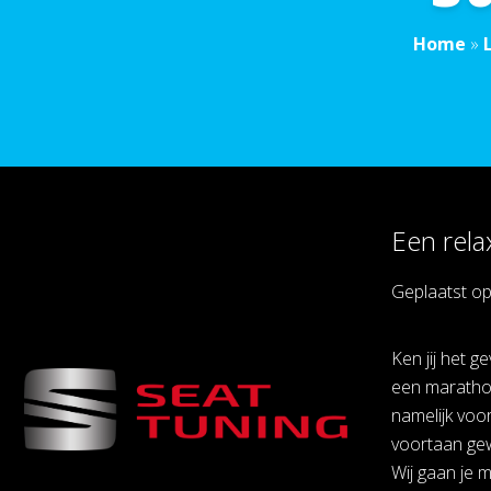
Home
»
Een rela
Geplaatst o
Ken jij het g
een marathon
namelijk voor
voortaan gew
Wij gaan je m