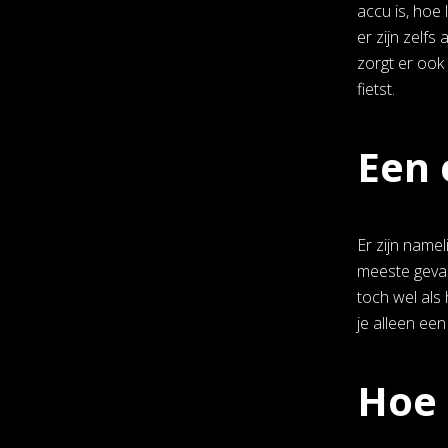
accu is, hoe 
er zijn zelfs
zorgt er ook 
fietst.
Een 
Er zijn name
meeste geval
toch wel als
je alleen een
Hoe 