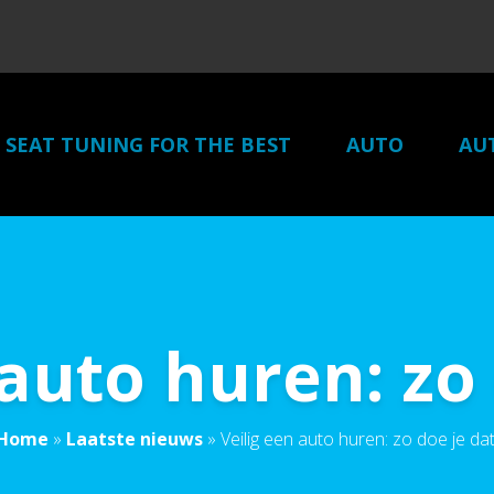
SEAT TUNING FOR THE BEST
AUTO
AU
 auto huren: zo 
Home
»
Laatste nieuws
»
Veilig een auto huren: zo doe je dat