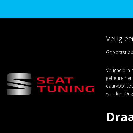
Veilig e
Geplaatst o
Veiligheid in
gebeuren er 
daarvoor te 
worden. Ongel
Draa