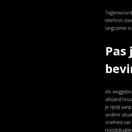
Tegenwoordig
telefoon stee
langzamer is
Pas j
bevi
Als weggebrui
afstand houd
je rijstijl 
andere situat
snelheid van
noodsituaties