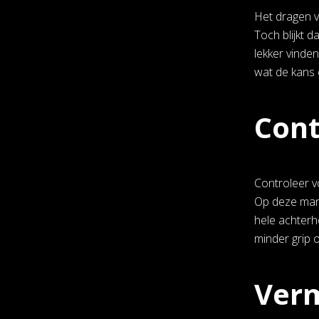
Het dragen v
Toch blijkt 
lekker vinden 
wat de kans o
Cont
Controleer vo
Op deze mani
hele achterh
minder grip 
Verm